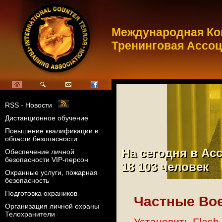
Международная Ко
Тренинговая Ассо
RSS - Новости
Дистанционное обучение
Повышение квалификации в
области безопасности
На сегодня в Ас
На сегодня в Ас
Обеспечение личной
безопасности VIP-персон
18 103
человек
18 103
человек
Охранные услуги, пожарная
безопасность
Подготовка охраников
Частные Вое
Организация личной охраны
Телохранители
Установить Flash 