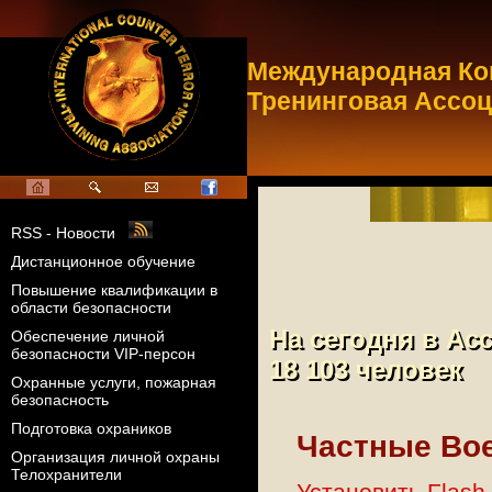
Международная Ко
Тренинговая Ассо
RSS - Новости
Дистанционное обучение
Повышение квалификации в
области безопасности
На сегодня в Ас
На сегодня в Ас
Обеспечение личной
безопасности VIP-персон
18 103
человек
18 103
человек
Охранные услуги, пожарная
безопасность
Подготовка охраников
Частные Вое
Организация личной охраны
Телохранители
Установить Flash 